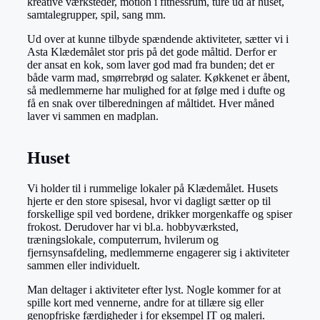
kreative værksteder, motion i fitnessrum, ture ud af huset,
samtalegrupper, spil, sang mm.
Ud over at kunne tilbyde spændende aktiviteter, sætter vi i
Asta Klædemålet stor pris på det gode måltid. Derfor er
der ansat en kok, som laver god mad fra bunden; det er
både varm mad, smørrebrød og salater. Køkkenet er åbent,
så medlemmerne har mulighed for at følge med i dufte og
få en snak over tilberedningen af måltidet. Hver måned
laver vi sammen en madplan.
Huset
Vi holder til i rummelige lokaler på Klædemålet. Husets
hjerte er den store spisesal, hvor vi dagligt sætter op til
forskellige spil ved bordene, drikker morgenkaffe og spiser
frokost. Derudover har vi bl.a. hobbyværksted,
træningslokale, computerrum, hvilerum og
fjernsynsafdeling, medlemmerne engagerer sig i aktiviteter
sammen eller individuelt.
Man deltager i aktiviteter efter lyst. Nogle kommer for at
spille kort med vennerne, andre for at tillære sig eller
genopfriske færdigheder i for eksempel IT og maleri.