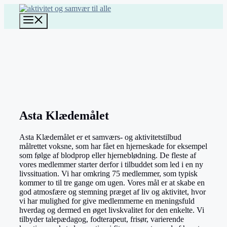
Hop
til
Menu
indhold
Asta Klædemålet
Asta Klædemålet er et samværs- og aktivitetstilbud
målrettet voksne, som har fået en hjerneskade for eksempel
som følge af blodprop eller hjerneblødning. De fleste af
vores medlemmer starter derfor i tilbuddet som led i en ny
livssituation. Vi har omkring 75 medlemmer, som typisk
kommer to til tre gange om ugen. Vores mål er at skabe en
god atmosfære og stemning præget af liv og aktivitet, hvor
vi har mulighed for give medlemmerne en meningsfuld
hverdag og dermed en øget livskvalitet for den enkelte. Vi
tilbyder talepædagog, fodterapeut, frisør, varierende