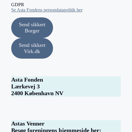
GDPR
Se Asta Fondens persondatapolitik her
Send sikkert
Borger
Send sikkert
Virk.dk
Asta Fonden
Lærkevej 3
2400 København NV
Astas Venner
Besøg foreningens hjemmeside her: