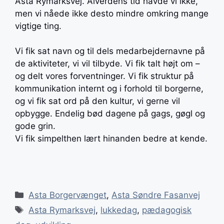
Asta Rymarksvej. Alverdens tid havde vi ikke,
men vi nåede ikke desto mindre omkring mange
vigtige ting.
Vi fik sat navn og til dels medarbejdernavne på
de aktiviteter, vi vil tilbyde. Vi fik talt højt om –
og delt vores forventninger. Vi fik struktur på
kommunikation internt og i forhold til borgerne,
og vi fik sat ord på den kultur, vi gerne vil
opbygge. Endelig bød dagene på gags, gøgl og
gode grin.
Vi fik simpelthen lært hinanden bedre at kende.
Kategorier
Asta Borgervænget
,
Asta Søndre Fasanvej
Tags
Asta Rymarksvej
,
lukkedag
,
pædagogisk