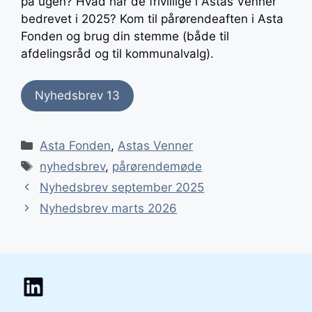
på ugen? Hvad har de frivillige i Astas Venner
bedrevet i 2025? Kom til pårørendeaften i Asta
Fonden og brug din stemme (både til
afdelingsråd og til kommunalvalg).
Nyhedsbrev 13
Kategorier
Asta Fonden
,
Astas Venner
Tags
nyhedsbrev
,
pårørendemøde
Indlægsnavigation
Nyhedsbrev september 2025
Nyhedsbrev marts 2026
LinkedIn