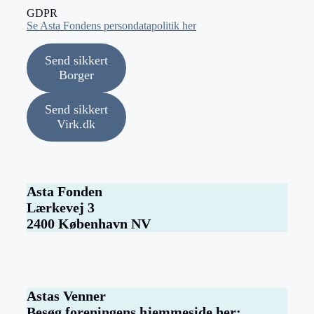
GDPR
Se Asta Fondens persondatapolitik her
Send sikkert
Borger
Send sikkert
Virk.dk
Asta Fonden
Lærkevej 3
2400 København NV
Astas Venner
Besøg foreningens hjemmeside her: