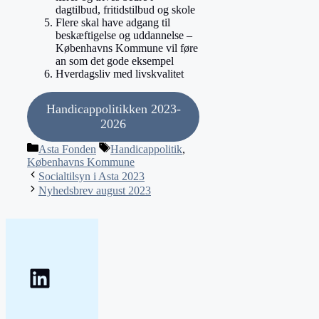
dagtilbud, fritidstilbud og skole
Flere skal have adgang til
beskæftigelse og uddannelse –
Københavns Kommune vil føre
an som det gode eksempel
Hverdagsliv med livskvalitet
Handicappolitikken 2023-
2026
Kategorier
Tags
Asta Fonden
Handicappolitik
,
Københavns Kommune
Indlægsnavigation
Socialtilsyn i Asta 2023
Nyhedsbrev august 2023
LinkedIn