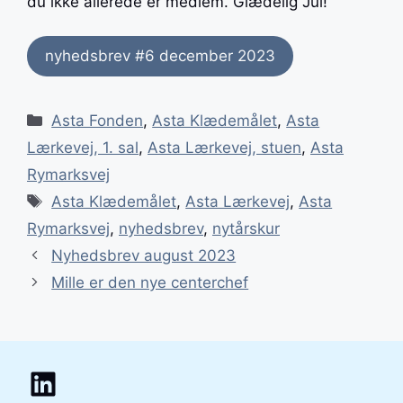
du ikke allerede er medlem. Glædelig Jul!
nyhedsbrev #6 december 2023
Kategorier
Asta Fonden
,
Asta Klædemålet
,
Asta
Lærkevej, 1. sal
,
Asta Lærkevej, stuen
,
Asta
Rymarksvej
Tags
Asta Klædemålet
,
Asta Lærkevej
,
Asta
Rymarksvej
,
nyhedsbrev
,
nytårskur
Indlægsnavigation
Nyhedsbrev august 2023
Mille er den nye centerchef
LinkedIn