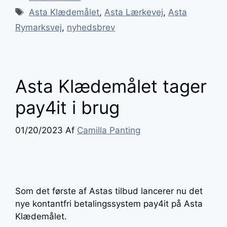
Tags
Asta Klædemålet
,
Asta Lærkevej
,
Asta
Rymarksvej
,
nyhedsbrev
Asta Klædemålet tager
pay4it i brug
01/20/2023
Af
Camilla Panting
Som det første af Astas tilbud lancerer nu det
nye kontantfri betalingssystem pay4it på Asta
Klædemålet.