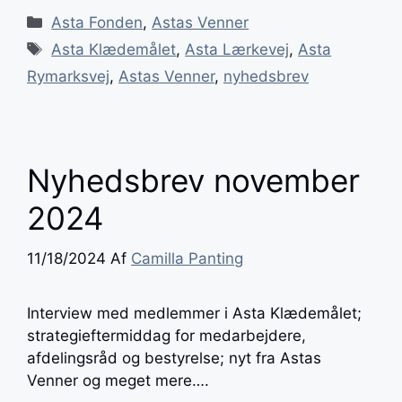
Kategorier
Asta Fonden
,
Astas Venner
Tags
Asta Klædemålet
,
Asta Lærkevej
,
Asta
Rymarksvej
,
Astas Venner
,
nyhedsbrev
Nyhedsbrev november
2024
11/18/2024
Af
Camilla Panting
Interview med medlemmer i Asta Klædemålet;
strategieftermiddag for medarbejdere,
afdelingsråd og bestyrelse; nyt fra Astas
Venner og meget mere….