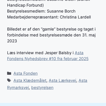
Handicap Forbund)
Bestyrelsesmedlem: Susanne Borch
Medarbejderrepræsentant: Christina Lardell
Billedet er af den “gamle” bestyrelse og taget i
forbindelse med bestyrelsesmøde den 31. maj
2023
Læs interview med Jesper Balsby i
Asta
Fondens Nyhedsbrev #10 fra februar 2025
Kategorier
Asta Fonden
Tags
Asta Klædemålet
,
Asta Lærkevej
,
Asta
Rymarksvej
,
bestyrelsen