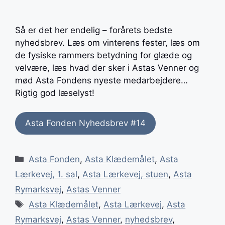
Så er det her endelig – forårets bedste
nyhedsbrev. Læs om vinterens fester, læs om
de fysiske rammers betydning for glæde og
velvære, læs hvad der sker i Astas Venner og
mød Asta Fondens nyeste medarbejdere…
Rigtig god læselyst!
Asta Fonden Nyhedsbrev #14
Kategorier
Asta Fonden
,
Asta Klædemålet
,
Asta
Lærkevej, 1. sal
,
Asta Lærkevej, stuen
,
Asta
Rymarksvej
,
Astas Venner
Tags
Asta Klædemålet
,
Asta Lærkevej
,
Asta
Rymarksvej
,
Astas Venner
,
nyhedsbrev
,