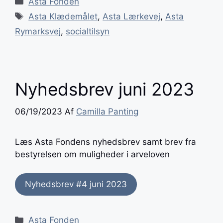
Asta Fonden
Tags
Asta Klædemålet
,
Asta Lærkevej
,
Asta
Rymarksvej
,
socialtilsyn
Nyhedsbrev juni 2023
06/19/2023
Af
Camilla Panting
Læs Asta Fondens nyhedsbrev samt brev fra
bestyrelsen om muligheder i arveloven
Nyhedsbrev #4 juni 2023
Kategorier
Asta Fonden