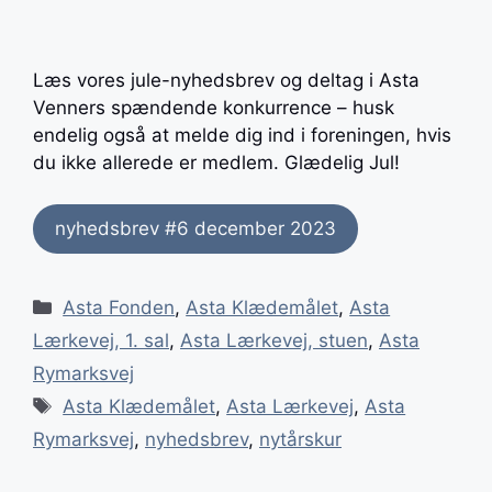
Læs vores jule-nyhedsbrev og deltag i Asta
Venners spændende konkurrence – husk
endelig også at melde dig ind i foreningen, hvis
du ikke allerede er medlem. Glædelig Jul!
nyhedsbrev #6 december 2023
Kategorier
Asta Fonden
,
Asta Klædemålet
,
Asta
Lærkevej, 1. sal
,
Asta Lærkevej, stuen
,
Asta
Rymarksvej
Tags
Asta Klædemålet
,
Asta Lærkevej
,
Asta
Rymarksvej
,
nyhedsbrev
,
nytårskur