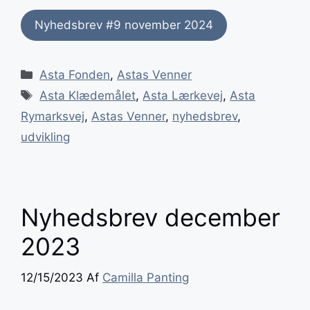
Nyhedsbrev #9 november 2024
Kategorier
Asta Fonden
,
Astas Venner
Tags
Asta Klædemålet
,
Asta Lærkevej
,
Asta
Rymarksvej
,
Astas Venner
,
nyhedsbrev
,
udvikling
Nyhedsbrev december
2023
12/15/2023
Af
Camilla Panting